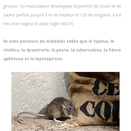
grosses. Sa musculature développée lui permet de courir et de
sauter parfois jusqu’à 1 m de hauteur et1.20 de longueur. Il est
très bon nageur et peut nager 800 m.
Ils sont porteurs de maladies telles que le typhus, le
choléra, la dysenterie, la peste, la tuberculose, la fièvre
aphteuse et la leptospirose.