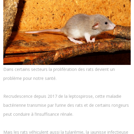
Dans certains secteurs la prolifération des rats devient un
problème pour notre santé.
Recrudescence depuis 2017 de la leptospirose, cette maladie
bactérienne transmise par l’urine des rats et de certains rongeurs
peut conduire à l’insuffisance rénale.
Mais les rats véhiculent aussi la tularémie, la jaunisse infectieuse