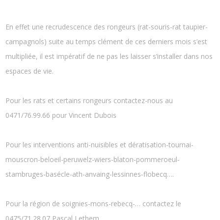
En effet une recrudescence des rongeurs (rat-souris-rat taupier-
campagnols) suite au temps clément de ces derniers mois s’est
multipliée, il est impératif de ne pas les laisser s’installer dans nos
espaces de vie.
Pour les rats et certains rongeurs contactez-nous au
0471/76.99.66 pour Vincent Dubois
Pour les interventions anti-nuisibles et dératisation-tournai-
mouscron-beloeil-peruwelz-wiers-blaton-pommeroeul-
stambruges-basécle-ath-anvaing-lessinnes-flobecq….
Pour la région de soignies-mons-rebecq-… contactez le
0475/71.28.07 Pascal Lethem.