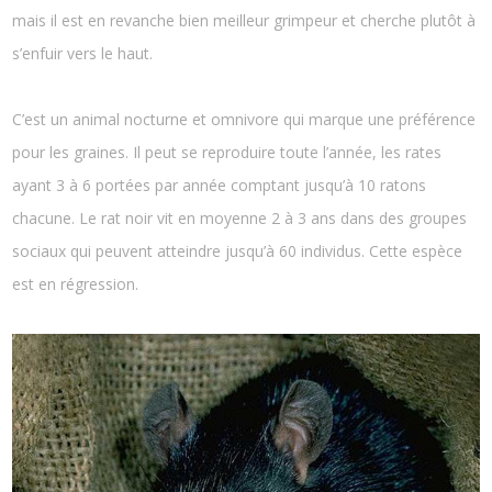
mais il est en revanche bien meilleur grimpeur et cherche plutôt à
s’enfuir vers le haut.
C’est un animal nocturne et omnivore qui marque une préférence
pour les graines. Il peut se reproduire toute l’année, les rates
ayant 3 à 6 portées par année comptant jusqu’à 10 ratons
chacune. Le rat noir vit en moyenne 2 à 3 ans dans des groupes
sociaux qui peuvent atteindre jusqu’à 60 individus. Cette espèce
est en régression.