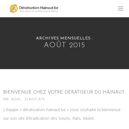
ARCHIVES MENSUELLES :
AOÛT 2015
BIENVENUE CHEZ VOTRE DÉRATISEUR DU HAINAUT
PAR :
ALEXIS
22 AOÛT 2015
L’équipe « dératisation-hainaut.be » vous souhaite la bienvenue
sur son site d’éradication des Souris, Rats, Mulot.