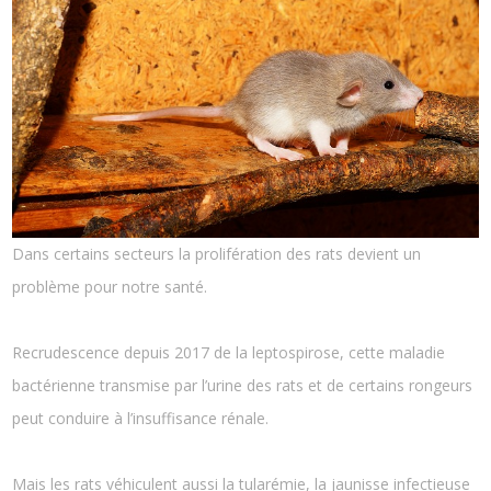
Dans certains secteurs la prolifération des rats devient un
problème pour notre santé.
Recrudescence depuis 2017 de la leptospirose, cette maladie
bactérienne transmise par l’urine des rats et de certains rongeurs
peut conduire à l’insuffisance rénale.
Mais les rats véhiculent aussi la tularémie, la jaunisse infectieuse